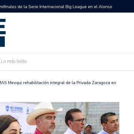
semifinales de la Serie Internacional Big League en el Alonso
Gobierno 
de Camarg
Lo más leído
MAS Meoqui rehabilitación integral de la Privada Zaragoza en