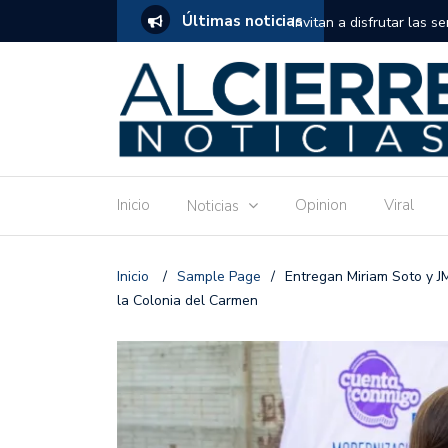
Últimas noticias
tuito de estimulación temprana para mamás
Invitan a disfrutar las 
Ronquillo este jueves.
Inicio
Opinion
Viral
Noticias
Inicio
/
Sample Page
/
Entregan Miriam Soto y J
la Colonia del Carmen