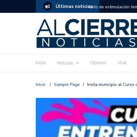
Últimas noticias
tuito de estimulación temprana para mamás
Invitan a disfrutar las 
Ronquillo este jueves.
Inicio
Opinion
Viral
Noticias
Inicio
/
Sample Page
/
Invita municipio al Curso