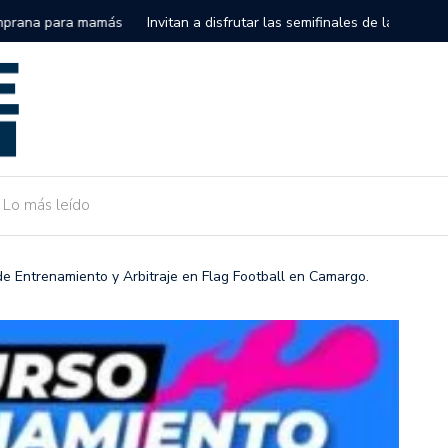
semifinales de la Serie Internacional Big League en el Alonso
Gobierno 
de Camarg
Lo más leído
 de Entrenamiento y Arbitraje en Flag Football en Camargo.