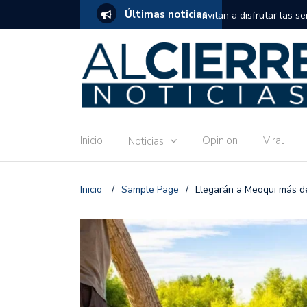
Últimas noticias
tuito de estimulación temprana para mamás
Invitan a disfrutar las 
Ronquillo este jueves.
Inicio
Opinion
Viral
Noticias
Inicio
/
Sample Page
/
Llegarán a Meoqui más de