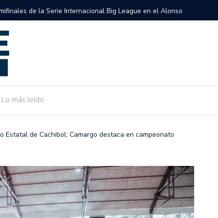
semifinales de la Serie Internacional Big League en el Alonso
Gobierno 
de Camarg
Lo más leído
eo Estatal de Cachibol; Camargo destaca en campeonato