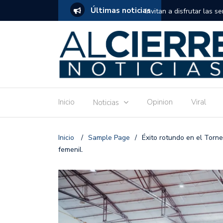
Últimas noticias
tuito de estimulación temprana para mamás
Invitan a disfrutar las 
Ronquillo este jueves.
Inicio
Opinion
Viral
Noticias
Inicio
/
Sample Page
/
Éxito rotundo en el Torn
femenil.