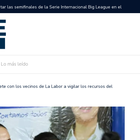
semifinales de la Serie Internacional Big League en el Alonso
Gobierno 
de Camarg
Lo más leído
e con los vecinos de La Labor a vigilar los recursos del