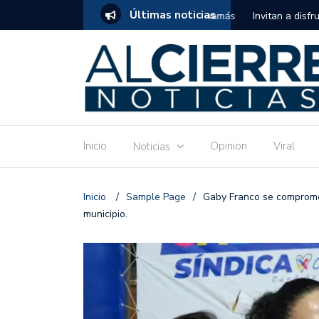
Últimas noticias
tuito de estimulación temprana para mamás
Invitan a disfrutar las 
Ronquillo este jueves.
Inicio
Opinion
Viral
Noticias
Inicio
/
Sample Page
/
Gaby Franco se compromet
municipio.