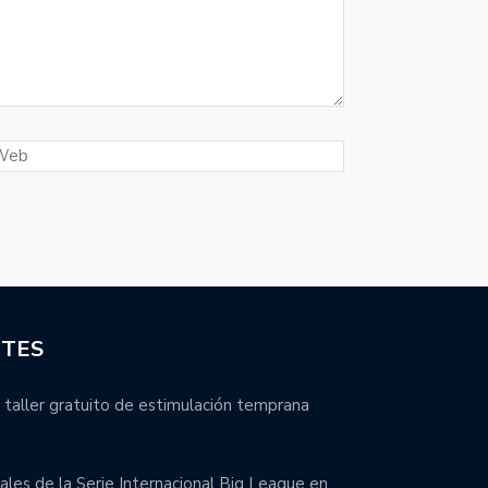
NTES
 taller gratuito de estimulación temprana
inales de la Serie Internacional Big League en