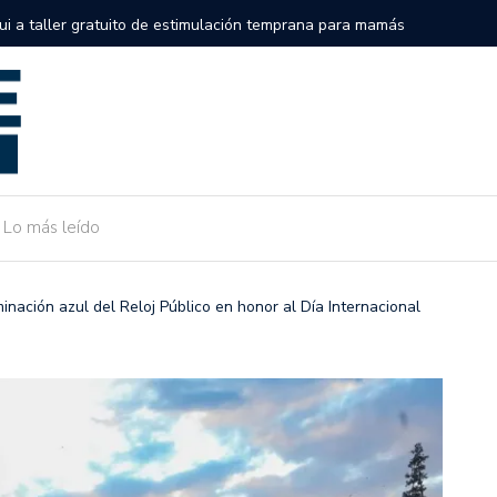
semifinales de la Serie Internacional Big League en el Alonso
Gobierno 
de Camarg
Lo más leído
minación azul del Reloj Público en honor al Día Internacional