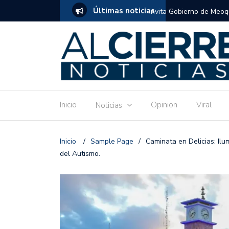
Últimas noticias
tuito de estimulación temprana para mamás
Invitan a disfrutar las 
Ronquillo este jueves.
Inicio
Opinion
Viral
Noticias
Inicio
/
Sample Page
/
Caminata en Delicias: Ilu
del Autismo.