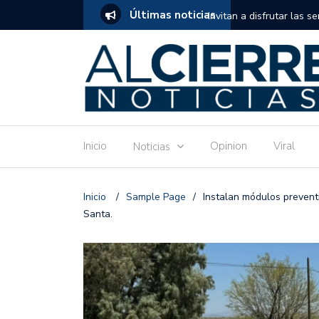
Últimas noticias
tuito de estimulación temprana para mamás
Invitan a disfrutar las 
Ronquillo este jueves.
Inicio
Opinion
Viral
Noticias
Inicio
/
Sample Page
/
Instalan módulos prevent
Santa.