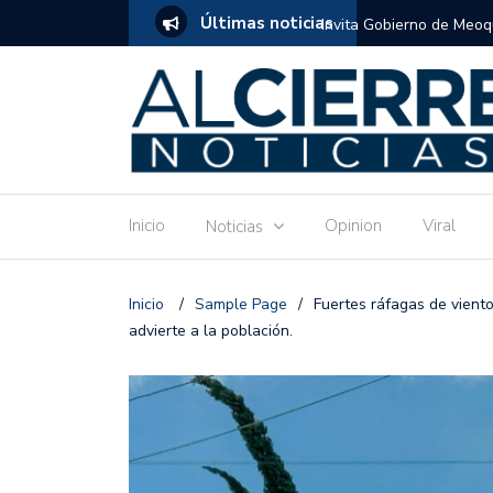
Últimas noticias
tuito de estimulación temprana para mamás
Invitan a disfrutar las 
Ronquillo este jueves.
Inicio
Opinion
Viral
Noticias
Inicio
/
Sample Page
/
Fuertes ráfagas de viento
advierte a la población.