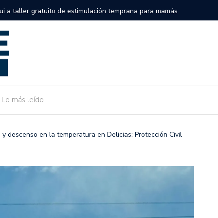
semifinales de la Serie Internacional Big League en el Alonso
Gobierno 
de Camarg
Lo más leído
 y descenso en la temperatura en Delicias: Protección Civil