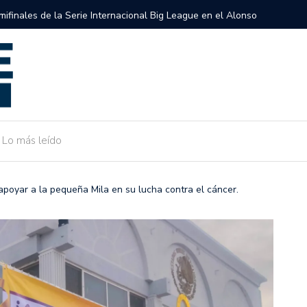
semifinales de la Serie Internacional Big League en el Alonso
Gobierno 
de Camarg
Lo más leído
poyar a la pequeña Mila en su lucha contra el cáncer.