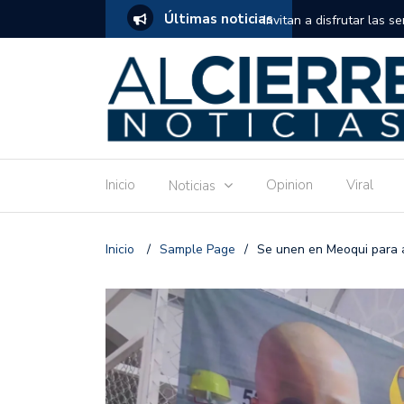
Últimas noticias
tuito de estimulación temprana para mamás
Invitan a disfrutar las 
Ronquillo este jueves.
Inicio
Opinion
Viral
Noticias
Inicio
/
Sample Page
/
Se unen en Meoqui para a