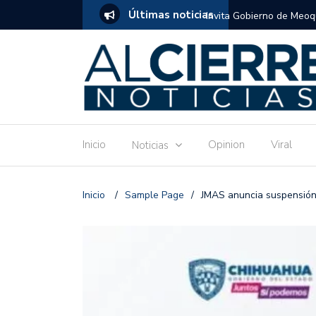
Últimas noticias
tuito de estimulación temprana para mamás
Invitan a disfrutar las 
Ronquillo este jueves.
Inicio
Opinion
Viral
Noticias
Inicio
/
Sample Page
/
JMAS anuncia suspensión 