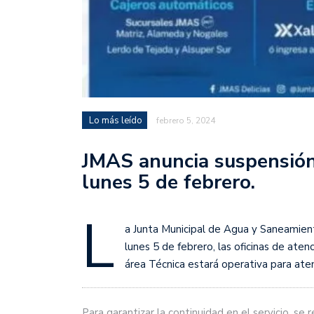
Lo más leído
febrero 5, 2024
JMAS anuncia suspensión 
lunes 5 de febrero.
L
a Junta Municipal de Agua y Saneamient
lunes 5 de febrero, las oficinas de ate
área Técnica estará operativa para ate
Para garantizar la continuidad en el servicio, se 