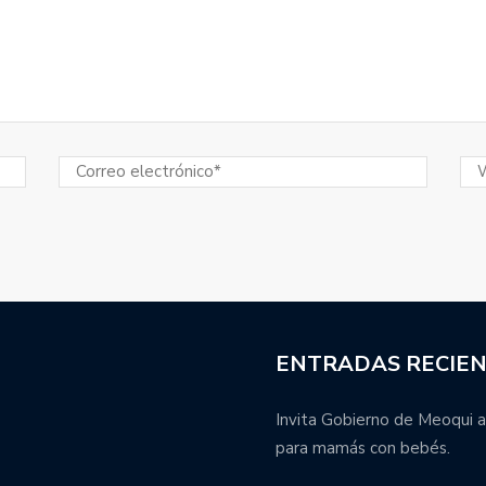
ENTRADAS RECIE
Invita Gobierno de Meoqui a
para mamás con bebés.