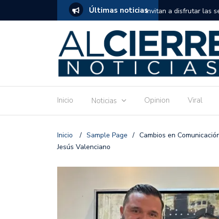
Últimas noticias
tuito de estimulación temprana para mamás
Invitan a disfrutar las 
Ronquillo este jueves.
Inicio
Opinion
Viral
Noticias
Inicio
/
Sample Page
/
Cambios en Comunicación 
Jesús Valenciano