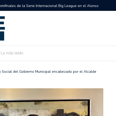
semifinales de la Serie Internacional Big League en el Alonso
Gobierno 
de Camarg
Lo más leído
Social del Gobierno Municipal encabezado por el Alcalde