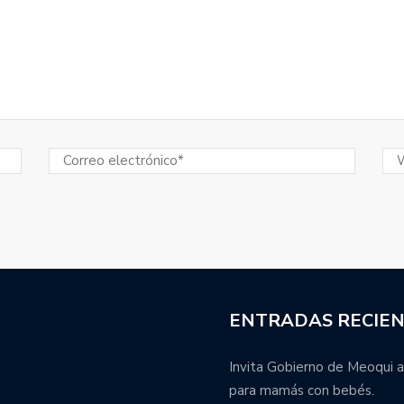
ENTRADAS RECIE
Invita Gobierno de Meoqui a
para mamás con bebés.