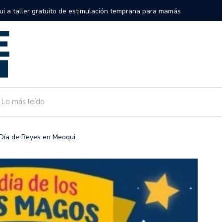
semifinales de la Serie Internacional Big League en el Alonso
Gobierno 
de Camarg
Lo más leído
Día de Reyes en Meoqui.