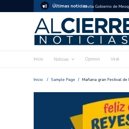
Últimas noticias
tuito de estimulación temprana para mamás
Invitan a disfrutar las 
Ronquillo este jueves.
Inicio
Opinion
Viral
Noticias
Inicio
/
Sample Page
/
Mañana gran Festival de 