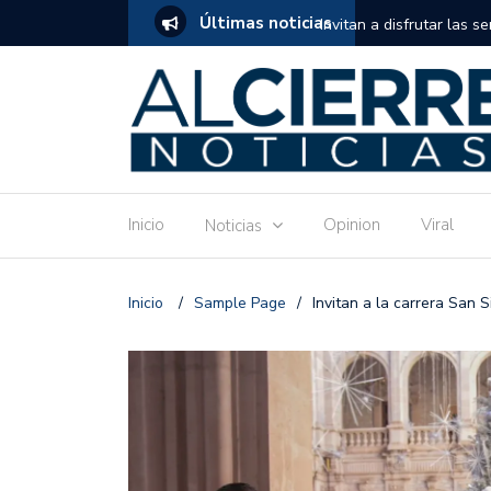
Últimas noticias
tuito de estimulación temprana para mamás
Invitan a disfrutar las 
Ronquillo este jueves.
Inicio
Opinion
Viral
Noticias
Inicio
/
Sample Page
/
Invitan a la carrera San 