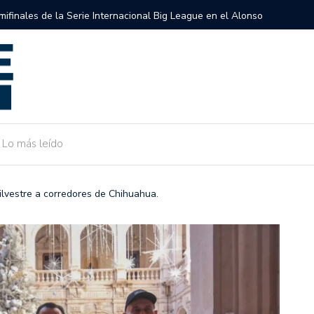
semifinales de la Serie Internacional Big League en el Alonso
Gobierno 
de Camarg
Lo más leído
Silvestre a corredores de Chihuahua.