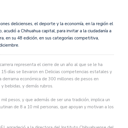
iones delicienses, el deporte y la economía, en la región el
, acudió a Chihuahua capital, para invitar a la ciudadanía a
ra, en su 48 edición, en sus categorías competitiva,
 diciembre.
 carrera representa el cierre de un año al que se le ha
5 días se llevaron en Delicias competencias estatales y
na derrama económica de 300 millones de pesos en
 y bebidas, y demás rubros.
mil pesos, y que además de ser una tradición, implica un
glutinan de 8 a 10 mil personas, que apoyan y motivan a los
EJ, agradeció a la directora del Instituto Chihuahuense del