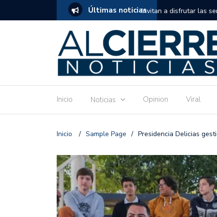
Últimas noticias
tuito de estimulación temprana para mamás
Invitan a disfrutar las 
Ronquillo este jueves.
Inicio
Opinion
Viral
Noticias
Inicio
/
Sample Page
/
Presidencia Delicias ges