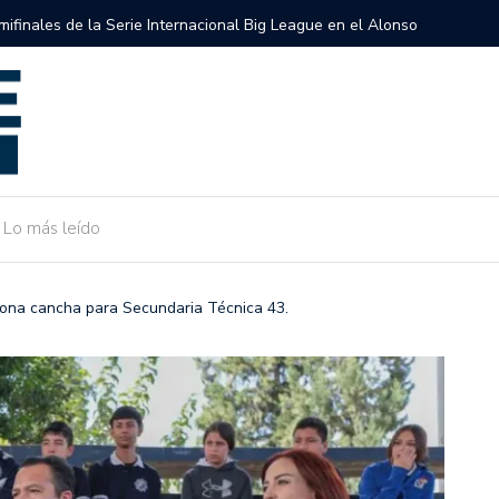
semifinales de la Serie Internacional Big League en el Alonso
Gobierno 
de Camarg
Lo más leído
tiona cancha para Secundaria Técnica 43.