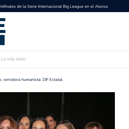
semifinales de la Serie Internacional Big League en el Alonso
Gobierno 
de Camarg
Lo más leído
 servidora humanista: DIF Estatal.