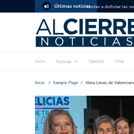
Últimas noticias
tuito de estimulación temprana para mamás
Invitan a disfrutar las 
Ronquillo este jueves.
Inicio
Opinion
Viral
Noticias
Inicio
/
Sample Page
/
Alma Limas de Valenciano,