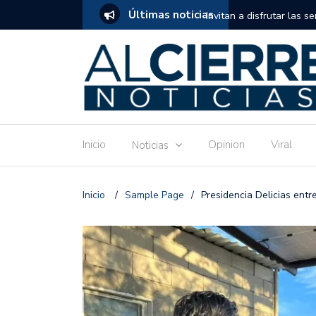
Últimas noticias
tuito de estimulación temprana para mamás
Invitan a disfrutar las 
Ronquillo este jueves.
Inicio
Opinion
Viral
Noticias
Inicio
/
Sample Page
/
Presidencia Delicias entr