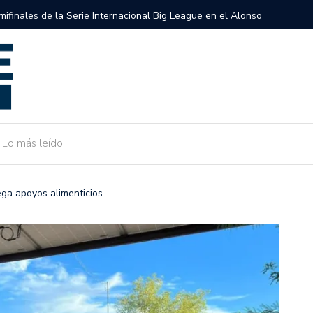
semifinales de la Serie Internacional Big League en el Alonso
Gobierno 
de Camarg
Lo más leído
ega apoyos alimenticios.