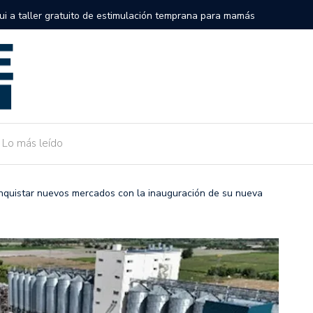
semifinales de la Serie Internacional Big League en el Alonso
Gobierno 
de Camarg
Lo más leído
nquistar nuevos mercados con la inauguración de su nueva