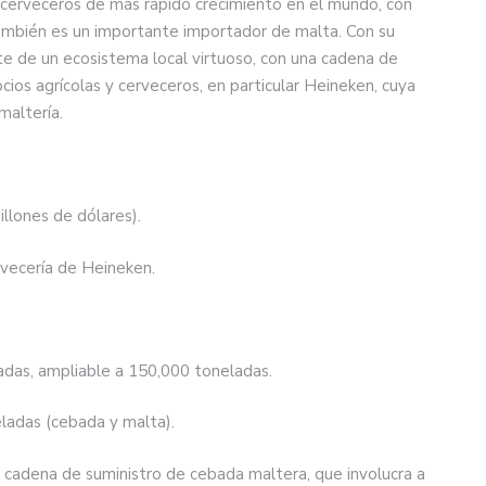
 cerveceros de más rápido crecimiento en el mundo, con
ambién es un importante importador de malta. Con su
e de un ecosistema local virtuoso, con una cadena de
cios agrícolas y cerveceros, en particular Heineken, cuya
maltería.
llones de dólares).
rvecería de Heineken.
adas, ampliable a 150,000 toneladas.
adas (cebada y malta).
 cadena de suministro de cebada maltera, que involucra a