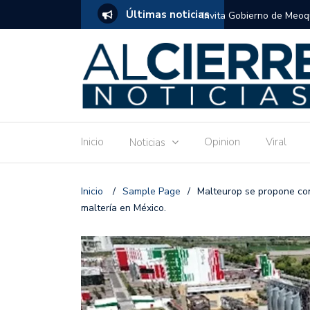
Últimas noticias
tuito de estimulación temprana para mamás
Invitan a disfrutar las 
Ronquillo este jueves.
Inicio
Opinion
Viral
Noticias
Inicio
/
Sample Page
/
Malteurop se propone co
maltería en México.