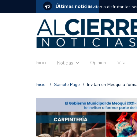
Últimas noticias
tuito de estimulación temprana para mamás
Invitan a disfrutar las 
Ronquillo este jueves.
Inicio
Opinion
Viral
Noticias
Inicio
/
Sample Page
/
Invitan en Meoqui a forma