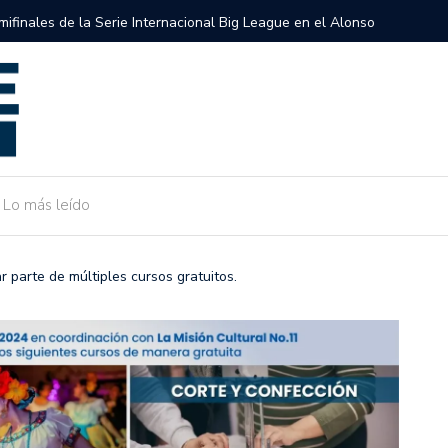
semifinales de la Serie Internacional Big League en el Alonso
Gobierno 
de Camarg
Lo más leído
r parte de múltiples cursos gratuitos.