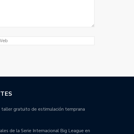
NTES
 taller gratuito de estimulación temprana
inales de la Serie Internacional Big League en