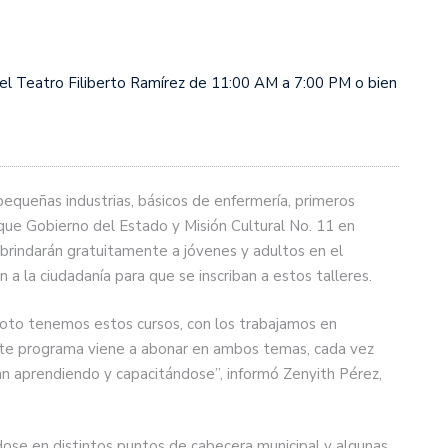
n el Teatro Filiberto Ramírez de 11:00 AM a 7:00 PM o bien
, pequeñas industrias, básicos de enfermería, primeros
 que Gobierno del Estado y Misión Cultural No. 11 en
brindarán gratuitamente a jóvenes y adultos en el
n a la ciudadanía para que se inscriban a estos talleres.
 Soto tenemos estos cursos, con los trabajamos en
ste programa viene a abonar en ambos temas, cada vez
an aprendiendo y capacitándose”, informó Zenyith Pérez,
dose en distintos puntos de cabecera municipal y algunas