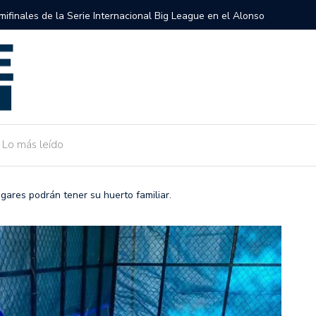
semifinales de la Serie Internacional Big League en el Alonso
Gobierno 
de Camarg
Lo más leído
ares podrán tener su huerto familiar.