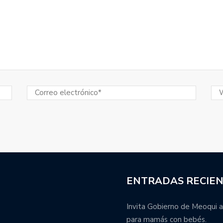
ENTRADAS RECIE
Invita Gobierno de Meoqui a
para mamás con bebés.