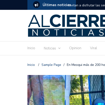
Últimas noticias
tuito de estimulación temprana para mamás
Invitan a disfrutar las 
Ronquillo este jueves.
Inicio
Opinion
Viral
Noticias
Inicio
/
Sample Page
/
En Meoqui más de 200 hog