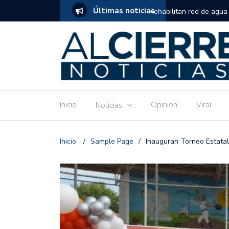
Últimas noticias
ran tramo en Avenida Agricultura
Invitan en Meoqui a muj
gratuito de repostería 
Inicio
Opinion
Viral
Noticias
Inicio
/
Sample Page
/
Inauguran Torneo Estatal 