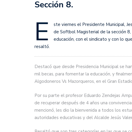
Sección 8.
E
ste viernes el Presidente Municipal, Je
de Softbol Magisterial de la sección 8
educación, con el sindicato y con lo q
resaltó.
Destacó que desde Presidencia Municipal se ha
mil becas, para fomentar la educación, y finalme
Algodoneros Vs Mazorqueros, en el Gran Estadio
Por su parte el profesor Eduardo Zendejas Ampar
de recuperar después de 4 años una convivencia 
mencionó, les dio la bienvenida a todos los estu
autoridades educativas y del Alcalde Jesús Vale
Resaltó que son tres categorías en las que se c