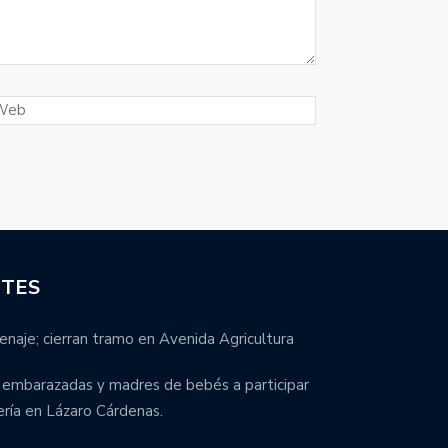
NTES
enaje; cierran tramo en Avenida Agricultura
s embarazadas y madres de bebés a participar
ería en Lázaro Cárdenas.