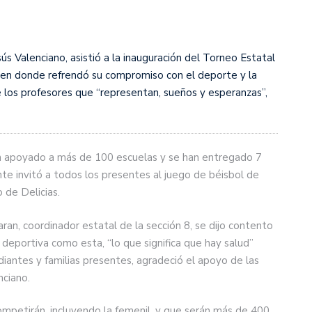
sús Valenciano, asistió a la inauguración del Torneo Estatal
, en donde refrendó su compromiso con el deporte y la
ue los profesores que “representan, sueños y esperanzas”,
n apoyado a más de 100 escuelas y se han entregado 7
nte invitó a todos los presentes al juego de béisbol de
 de Delicias.
an, coordinador estatal de la sección 8, se dijo contento
deportiva como esta, “lo que significa que hay salud”
diantes y familias presentes, agradeció el apoyo de las
nciano.
ompetirán, incluyendo la femenil, y que serán más de 400