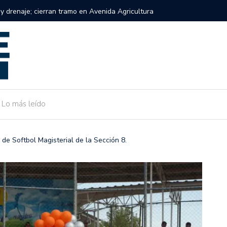
eres embarazadas y madres de bebés a participar en taller
Inicia e
en Lázaro Cárdenas.
respuest
Lo más leído
de Softbol Magisterial de la Sección 8.