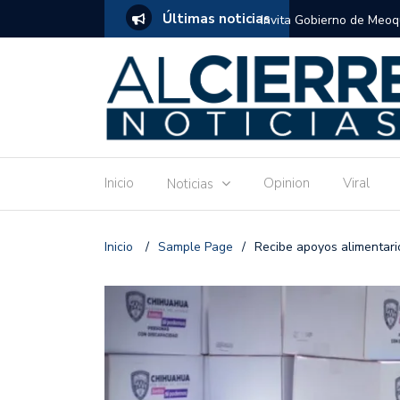
Últimas noticias
atuito de estimulación temprana para mamás
Invitan a disfrutar las 
Ronquillo este jueves.
Inicio
Opinion
Viral
Noticias
Inicio
/
Sample Page
/
Recibe apoyos alimentari