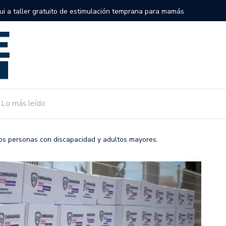
semifinales de la Serie Internacional Big League en el Alonso
Gobierno
de Camar
Lo más leído
os personas con discapacidad y adultos mayores.