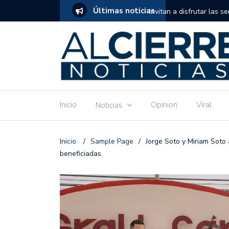
Últimas noticias
tuito de estimulación temprana para mamás
Invitan a disfrutar las 
Ronquillo este jueves.
Inicio
Opinion
Viral
Noticias
Inicio
/
Sample Page
/
Jorge Soto y Miriam Soto
beneficiadas.