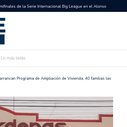
semifinales de la Serie Internacional Big League en el Alonso
Gobierno 
de Camarg
Lo más leído
 arrancan Programa de Ampliación de Vivienda, 40 familias las