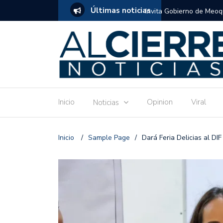
Últimas noticias
tuito de estimulación temprana para mamás
Invitan a disfrutar las 
Ronquillo este jueves.
Inicio
Opinion
Viral
Noticias
Inicio
/
Sample Page
/
Dará Feria Delicias al DI