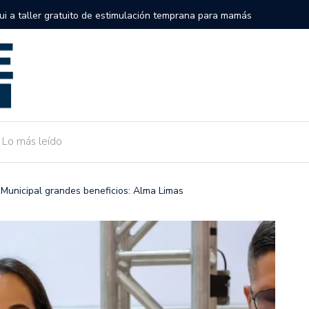
semifinales de la Serie Internacional Big League en el Alonso
Gobierno 
de Camarg
Lo más leído
F Municipal grandes beneficios: Alma Limas