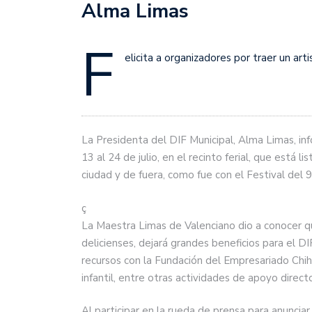
Alma Limas
F
elicita a organizadores por traer un art
La Presidenta del DIF Municipal, Alma Limas, inf
13 al 24 de julio, en el recinto ferial, que está 
ciudad y de fuera, como fue con el Festival del 9
ç
La Maestra Limas de Valenciano dio a conocer que
delicienses, dejará grandes beneficios para el D
recursos con la Fundación del Empresariado Chi
infantil, entre otras actividades de apoyo direct
Al participar en la rueda de prensa para anunciar