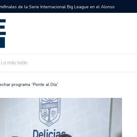
semifinales de la Serie Internacional Big League en el Alonso
Gobierno 
de Camarg
Lo más leído
vechar programa “Ponte al Día”