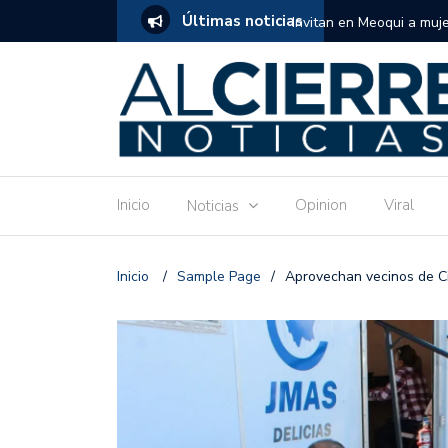
Últimas noticias
ran tramo en Avenida Agricultura
Invitan en Meoqui a muj
gratuito de repostería 
Inicio
Opinion
Viral
Noticias
Inicio
/
Sample Page
/
Aprovechan vecinos de Ci