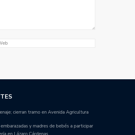
NTES
enaje; cierran tramo en Avenida Agricultura
s embarazadas y madres de bebés a participar
ería en Lázaro Cárdenas.