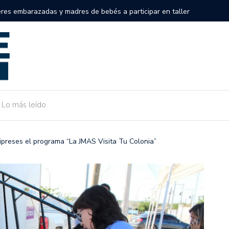
eres embarazadas y madres de bebés a participar en taller
Inicia e
en Lázaro Cárdenas.
respuest
Lo más leído
preses el programa “La JMAS Visita Tu Colonia”