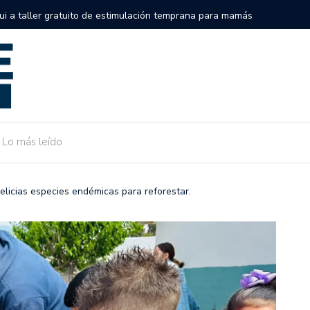
semifinales de la Serie Internacional Big League en el Alonso
Gobierno
de Camar
Lo más leído
licias especies endémicas para reforestar.