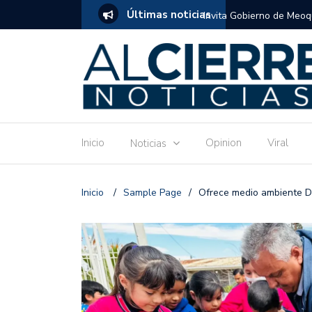
Últimas noticias
atuito de estimulación temprana para mamás
Invitan a disfrutar las 
Ronquillo este jueves.
Inicio
Opinion
Viral
Noticias
Inicio
/
Sample Page
/
Ofrece medio ambiente De