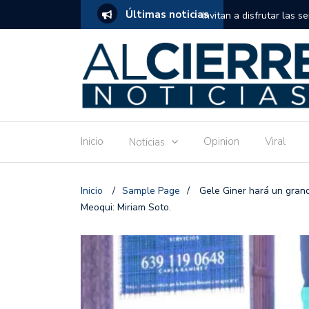
Últimas noticias
tuito de estimulación temprana para mamás
Invitan a disfrutar las 
Ronquillo este jueves.
Inicio
Opinion
Viral
Noticias
Inicio
/
Sample Page
/
Gele Giner hará un grand
Meoqui: Miriam Soto.